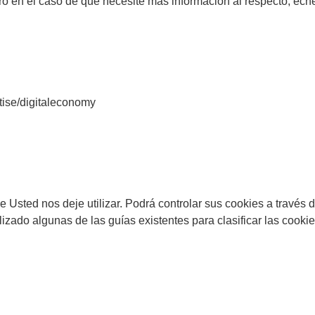
ero en el caso de que necesite más información al respecto, ech
tise/digitaleconomy
que Usted nos deje utilizar. Podrá controlar sus cookies a travé
izado algunas de las guías existentes para clasificar las cook