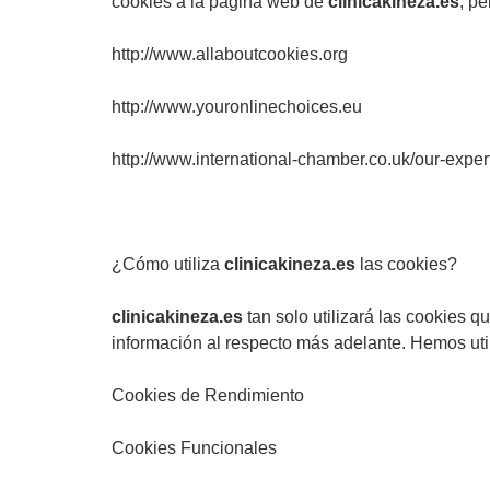
cookies a la página web de
clinicakineza.es
, p
http://www.allaboutcookies.org
http://www.youronlinechoices.eu
http://www.international-
chamber.co.uk/our-
exper
¿Cómo utiliza
clinicakineza.es
las cookies?
clinicakineza.es
tan solo utilizará las cookies 
información al respecto más adelante. Hemos util
Cookies de Rendimiento
Cookies Funcionales